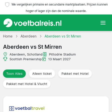
We vergelijken primaire en secundaire marktplaatsen. Prijzen kunnen
hoger of lager zijn dan de nominale waarde.
Home
Home
Aberdeen
Aberdeen vs St Mirren
Aberdeen vs St Mirren
Teams
Aberdeen, Schotland
Pittodrie Stadium
Competities
Scottish Premiership
13 Maart 2027
Reisorganisaties
Toon Alles
Alleen ticket
Pakket met Hotel
Pakket met Hotel & Vlucht