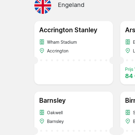
Engeland
Accrington Stanley
Ars
Wham Stadium
Accrington
Prijs
84
Barnsley
Bi
Oakwell
Barnsley