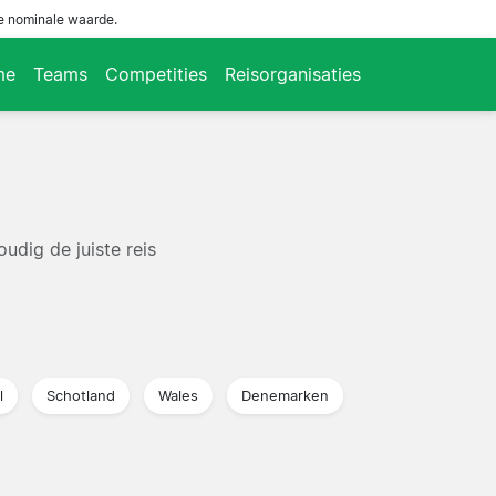
de nominale waarde.
me
Teams
Competities
Reisorganisaties
udig de juiste reis
l
Schotland
Wales
Denemarken