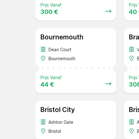
Prijs Vanaf
Prijs
300 €
40
Bournemouth
Br
Dean Court
V
Bournemouth
Prijs Vanaf
Prijs
44 €
30
Bristol City
Bri
Ashton Gate
Bristol
B