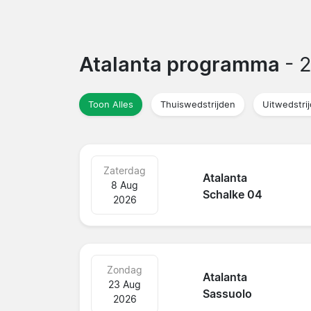
Atalanta programma
- 
Toon Alles
Thuiswedstrijden
Uitwedstri
Zaterdag
Atalanta
8 Aug
Schalke 04
2026
Zondag
Atalanta
23 Aug
Sassuolo
2026