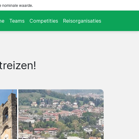
de nominale waarde.
me
Teams
Competities
Reisorganisaties
treizen!