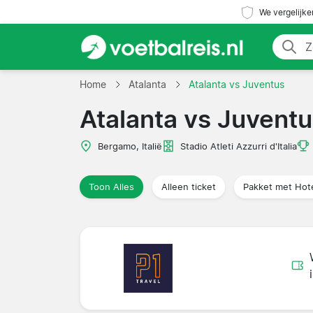
We vergelijke
Home
Atalanta
Atalanta vs Juventus
Atalanta vs Juvent
Bergamo, Italië
Stadio Atleti Azzurri d'Italia
Toon Alles
Alleen ticket
Pakket met Hot