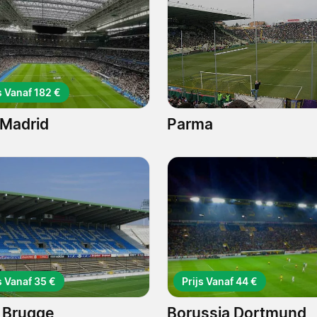
s Vanaf 182 €
 Madrid
Parma
s Vanaf 35 €
Prijs Vanaf 44 €
 Brugge
Borussia Dortmund