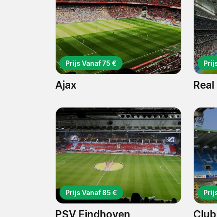
Prijs Vanaf 75 €
Prij
Ajax
Real
Prijs Vanaf 85 €
Prij
PSV Eindhoven
Club