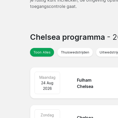
toegangscontrole gaat.
Chelsea programma
- 
Toon Alles
Thuiswedstrijden
Uitwedstri
Maandag
Fulham
24 Aug
Chelsea
2026
Zondag
Chelsea