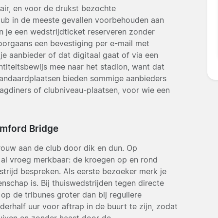
air, en voor de drukst bezochte
 club in de meeste gevallen voorbehouden aan
 je een wedstrijdticket reserveren zonder
oorgaans een bevestiging per e-mail met
 je aanbieder of dat digitaal gaat of via een
titeitsbewijs mee naar het stadion, want dat
standaardplaatsen bieden sommige aanbieders
dagdiners of clubniveau-plaatsen, voor wie een
amford Bridge
ouw aan de club door dik en dun. Op
n al vroeg merkbaar: de kroegen op en rond
strijd bespreken. Als eerste bezoeker merk je
nschap is. Bij thuiswedstrijden tegen directe
op de tribunes groter dan bij reguliere
erhalf uur voor aftrap in de buurt te zijn, zodat
uiven en zonder haast door de