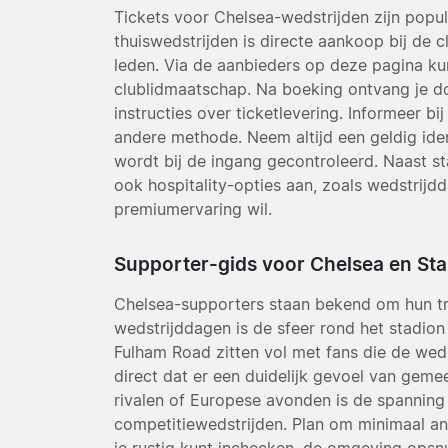
Tickets voor Chelsea-wedstrijden zijn popul
thuiswedstrijden is directe aankoop bij de
leden. Via de aanbieders op deze pagina kun
clublidmaatschap. Na boeking ontvang je d
instructies over ticketlevering. Informeer bij
andere methode. Neem altijd een geldig iden
wordt bij de ingang gecontroleerd. Naast 
ook hospitality-opties aan, zoals wedstrijd
premiumervaring wil.
Supporter-gids voor Chelsea en St
Chelsea-supporters staan bekend om hun tr
wedstrijddagen is de sfeer rond het stadio
Fulham Road zitten vol met fans die de wed
direct dat er een duidelijk gevoel van gemee
rivalen of Europese avonden is de spanning 
competitiewedstrijden. Plan om minimaal and
je rustig kunt inchecken, de omgeving opsn