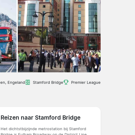
en, Engeland
Stamford Bridge
Premier League
Reizen naar Stamford Bridge
Het dichtstbijzijnde metrostation bij Stamford
Bridge is Fulham Broadway op de District Line,