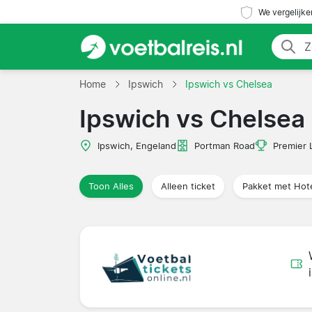
We vergelijke
Home
Ipswich
Ipswich vs Chelsea
Ipswich vs Chelsea
Ipswich, Engeland
Portman Road
Premier 
Toon Alles
Alleen ticket
Pakket met Hot