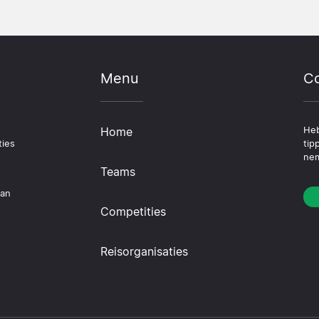
Menu
Co
Home
Heb
ties
tip
nem
Teams
dan
Competities
Reisorganisaties