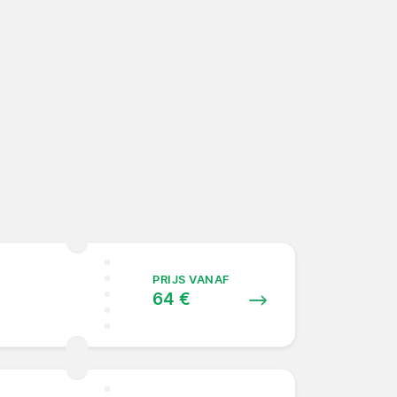
PRIJS VANAF
64 €