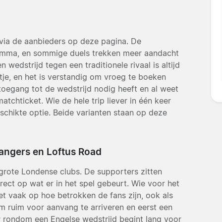
 via de aanbieders op deze pagina. De
amma, en sommige duels trekken meer aandacht
edstrijd tegen een traditionele rivaal is altijd
tje, en het is verstandig om vroeg te boeken
toegang tot de wedstrijd nodig heeft en al weet
matchticket. Wie de hele trip liever in één keer
eschikte optie. Beide varianten staan op deze
angers en Loftus Road
e grote Londense clubs. De supporters zitten
irect op wat er in het spel gebeurt. Wie voor het
et vaak op hoe betrokken de fans zijn, ook als
 om ruim voor aanvang te arriveren en eerst een
r rondom een Engelse wedstrijd begint lang voor