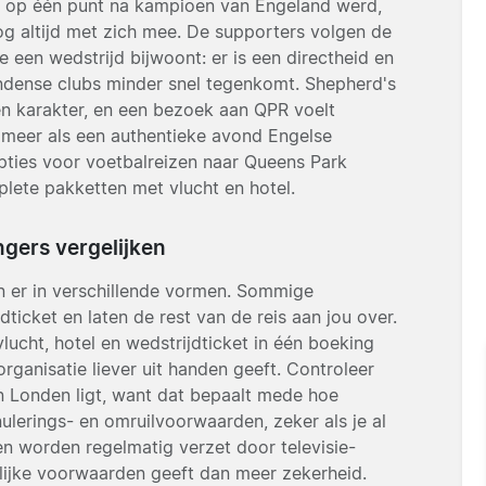
6 op één punt na kampioen van Engeland werd,
og altijd met zich mee. De supporters volgen de
e een wedstrijd bijwoont: er is een directheid en
ondense clubs minder snel tegenkomt. Shepherd's
en karakter, en een bezoek aan QPR voelt
n meer als een authentieke avond Engelse
opties voor voetbalreizen naar Queens Park
plete pakketten met vlucht en hotel.
gers vergelijken
n er in verschillende vormen. Sommige
dticket en laten de rest van de reis aan jou over.
lucht, hotel en wedstrijdticket in één boeking
rganisatie liever uit handen geeft. Controleer
 in Londen ligt, want dat bepaalt mede hoe
ulerings- en omruilvoorwaarden, zeker als je al
en worden regelmatig verzet door televisie-
lijke voorwaarden geeft dan meer zekerheid.