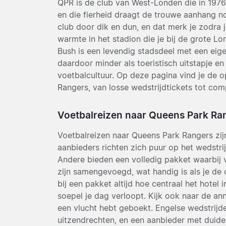
QPR is de club van West-Londen die in 197
en die fierheid draagt de trouwe aanhang n
club door dik en dun, en dat merk je zodra j
warmte in het stadion die je bij de grote L
Bush is een levendig stadsdeel met een eig
daardoor minder als toeristisch uitstapje e
voetbalcultuur. Op deze pagina vind je de 
Rangers, van losse wedstrijdtickets tot com
Voetbalreizen naar Queens Park Ran
Voetbalreizen naar Queens Park Rangers zij
aanbieders richten zich puur op het wedstrij
Andere bieden een volledig pakket waarbij v
zijn samengevoegd, wat handig is als je de o
bij een pakket altijd hoe centraal het hotel
soepel je dag verloopt. Kijk ook naar de ann
een vlucht hebt geboekt. Engelse wedstrijd
uitzendrechten, en een aanbieder met duide