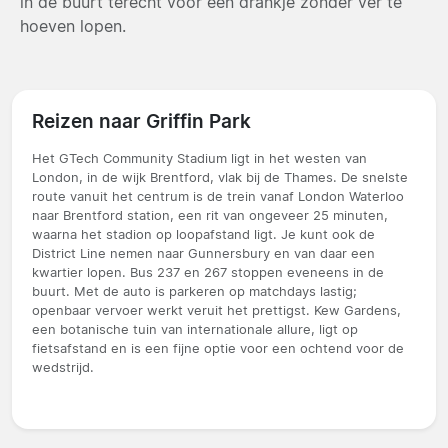
in de buurt terecht voor een drankje zonder ver te
hoeven lopen.
Reizen naar Griffin Park
Het GTech Community Stadium ligt in het westen van
London, in de wijk Brentford, vlak bij de Thames. De snelste
route vanuit het centrum is de trein vanaf London Waterloo
naar Brentford station, een rit van ongeveer 25 minuten,
waarna het stadion op loopafstand ligt. Je kunt ook de
District Line nemen naar Gunnersbury en van daar een
kwartier lopen. Bus 237 en 267 stoppen eveneens in de
buurt. Met de auto is parkeren op matchdays lastig;
openbaar vervoer werkt veruit het prettigst. Kew Gardens,
een botanische tuin van internationale allure, ligt op
fietsafstand en is een fijne optie voor een ochtend voor de
wedstrijd.