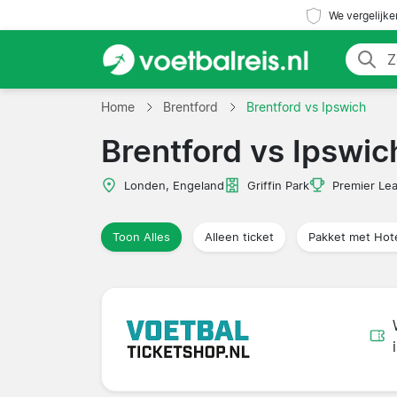
We vergelijke
Home
Brentford
Brentford vs Ipswich
Brentford vs Ipswic
Londen, Engeland
Griffin Park
Premier Le
Toon Alles
Alleen ticket
Pakket met Hot