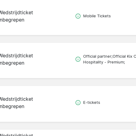
Wedstrijdticket
Mobile Tickets
inbegrepen
Wedstrijdticket
Official partner;Official Kix 
inbegrepen
Hospitality - Premium;
Wedstrijdticket
E-tickets
inbegrepen
Wedstrijdticket