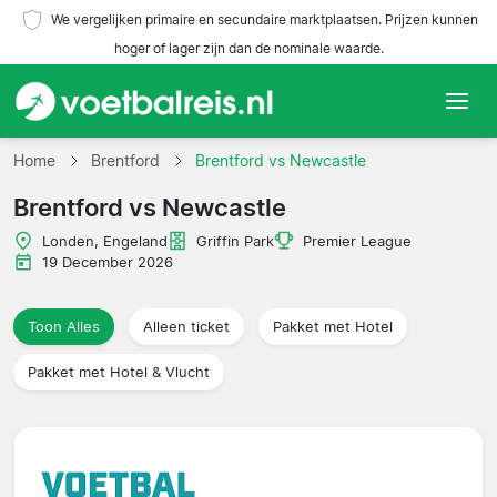
We vergelijken primaire en secundaire marktplaatsen. Prijzen kunnen
hoger of lager zijn dan de nominale waarde.
Home
Home
Brentford
Brentford vs Newcastle
Brentford vs Newcastle
Teams
Londen, Engeland
Griffin Park
Premier League
Competities
19 December 2026
Reisorganisaties
Toon Alles
Alleen ticket
Pakket met Hotel
Pakket met Hotel & Vlucht