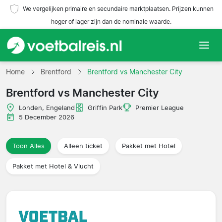
We vergelijken primaire en secundaire marktplaatsen. Prijzen kunnen
hoger of lager zijn dan de nominale waarde.
Home
Home
Brentford
Brentford vs Manchester City
Brentford vs Manchester City
Teams
Londen, Engeland
Griffin Park
Premier League
Competities
5 December 2026
Reisorganisaties
Toon Alles
Alleen ticket
Pakket met Hotel
Pakket met Hotel & Vlucht