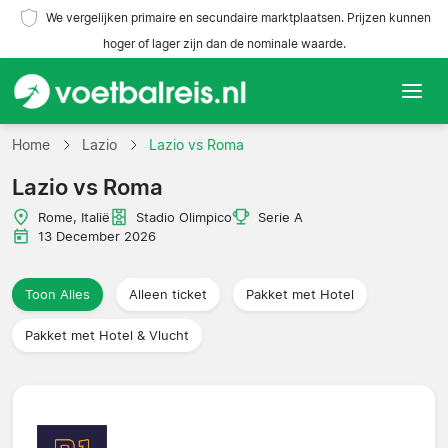
We vergelijken primaire en secundaire marktplaatsen. Prijzen kunnen
hoger of lager zijn dan de nominale waarde.
Home
Home
Lazio
Lazio vs Roma
Lazio vs Roma
Teams
Rome, Italië
Stadio Olimpico
Serie A
Competities
13 December 2026
Reisorganisaties
Toon Alles
Alleen ticket
Pakket met Hotel
Pakket met Hotel & Vlucht