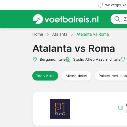
We vergelijke
Home
Atalanta
Atalanta vs Roma
Atalanta vs Roma
Bergamo, Italië
Stadio Atleti Azzurri d'Italia
Toon Alles
Alleen ticket
Pakket met Hot