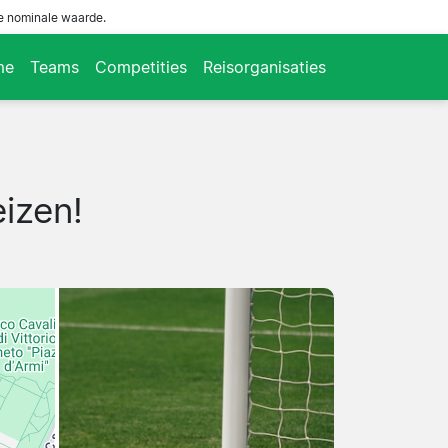
de nominale waarde.
me
Teams
Competities
Reisorganisaties
izen!