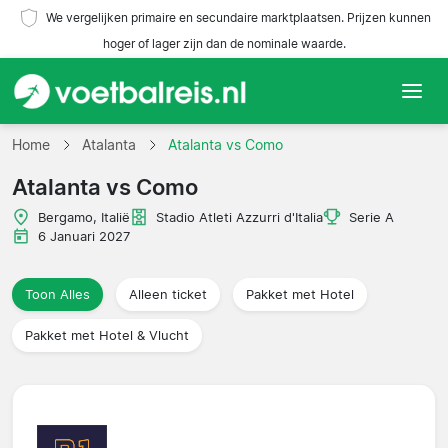
We vergelijken primaire en secundaire marktplaatsen. Prijzen kunnen
hoger of lager zijn dan de nominale waarde.
Home
Home
Atalanta
Atalanta vs Como
Atalanta vs Como
Teams
Bergamo, Italië
Stadio Atleti Azzurri d'Italia
Serie A
Competities
6 Januari 2027
Reisorganisaties
Toon Alles
Alleen ticket
Pakket met Hotel
Pakket met Hotel & Vlucht