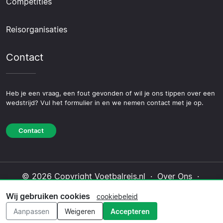
Competities
Reisorganisaties
Contact
Heb je een vraag, een fout gevonden of wil je ons tippen over een
wedstrijd? Vul het formulier in en we nemen contact met je op.
Contact
© 2026 Copyright Voetbalreis.nl ·
Over Ons
·
Contact
·
Privacybeleid
·
Cookiebeleid
·
Wij gebruiken cookies
cookiebeleid
Redactioneel beleid
Aanpassen
Weigeren
Accepteren