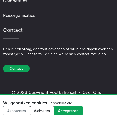
Competities
Reisorganisaties
Contact
Heb je een vraag, een fout gevonden of wil je ons tippen over een
wedstrijd? Vul het formulier in en we nemen contact met je op.
Contact
© 2026 Copyright Voetbalreis.nl ·
Over Ons
·
Contact
·
Privacybeleid
·
Cookiebeleid
·
Wij gebruiken cookies
cookiebeleid
Redactioneel beleid
Aanpassen
Weigeren
Accepteren