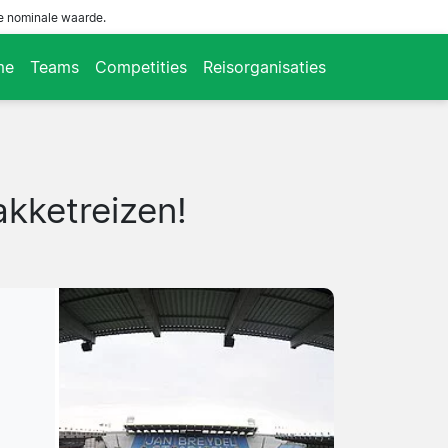
de nominale waarde.
me
Teams
Competities
Reisorganisaties
akketreizen!