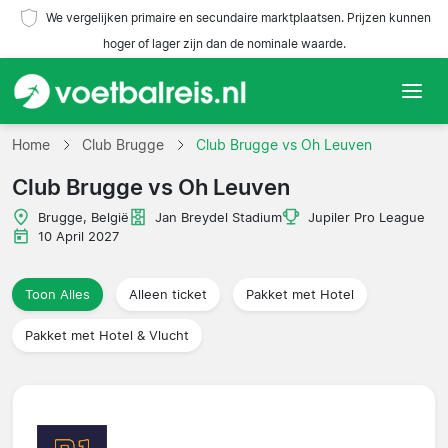
We vergelijken primaire en secundaire marktplaatsen. Prijzen kunnen
hoger of lager zijn dan de nominale waarde.
Home
Home
Club Brugge
Club Brugge vs Oh Leuven
Club Brugge vs Oh Leuven
Teams
Brugge, België
Jan Breydel Stadium
Jupiler Pro League
Competities
10 April 2027
Reisorganisaties
Toon Alles
Alleen ticket
Pakket met Hotel
Pakket met Hotel & Vlucht