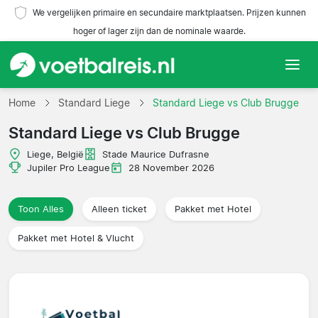
We vergelijken primaire en secundaire marktplaatsen. Prijzen kunnen
hoger of lager zijn dan de nominale waarde.
Home
Home
Standard Liege
Standard Liege vs Club Brugge
Standard Liege vs Club Brugge
Teams
Liege, België
Stade Maurice Dufrasne
Competities
Jupiler Pro League
28 November 2026
Reisorganisaties
Toon Alles
Alleen ticket
Pakket met Hotel
Pakket met Hotel & Vlucht