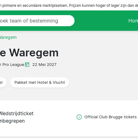
n primaire en secundaire marktplaatsen. Prijzen kunnen hoger of lager zijn dan 
Ho
 Waregem
lte Waregem
er Pro League
22 Mei 2027
el
Pakket met Hotel & Vlucht
Wedstrijdticket
Official Club Brugge tickets
inbegrepen