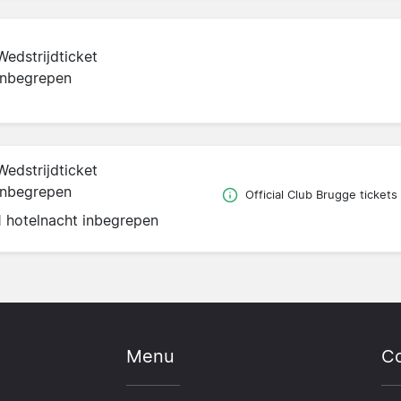
Wedstrijdticket
inbegrepen
Wedstrijdticket
inbegrepen
Official Club Brugge tickets
1 hotelnacht inbegrepen
Menu
Co