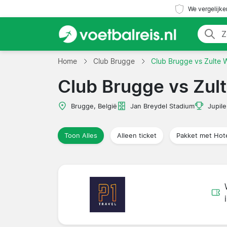
We vergelijke
Home
Club Brugge
Club Brugge vs Zulte
Club Brugge vs Zu
Brugge, België
Jan Breydel Stadium
Jupil
Toon Alles
Alleen ticket
Pakket met Hot