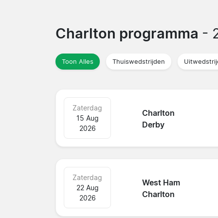
Charlton programma
- 
Toon Alles
Thuiswedstrijden
Uitwedstri
Zaterdag
Charlton
15 Aug
Derby
2026
Zaterdag
West Ham
22 Aug
Charlton
2026