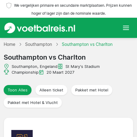
We vergelijken primaire en secundaire marktplaatsen. Prijzen kunnen
hoger of lager zijn dan de nominale waarde.
Home
Home
Southampton
Southampton vs Charlton
Southampton vs Charlton
Teams
Southampton, Engeland
St Mary's Stadium
Competities
Championship
20 Maart 2027
Reisorganisaties
Toon Alles
Alleen ticket
Pakket met Hotel
Pakket met Hotel & Vlucht