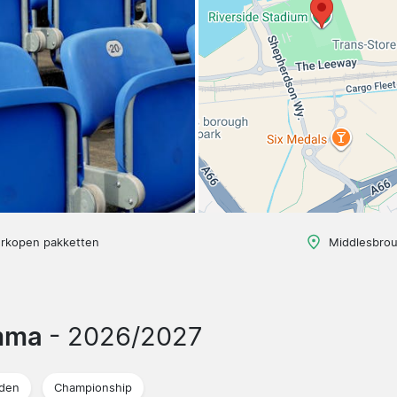
erkopen pakketten
Middlesbrou
amma
- 2026/2027
jden
Championship