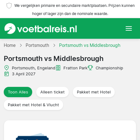
We vergelijken primaire en secundaire marktplaatsen. Prijzen kunnen
hoger of lager zijn dan de nominale waarde.
Home
Home
Portsmouth
Portsmouth vs Middlesbrough
Portsmouth vs Middlesbrough
Teams
Portsmouth, Engeland
Fratton Park
Championship
Competities
3 April 2027
Reisorganisaties
Toon Alles
Alleen ticket
Pakket met Hotel
Pakket met Hotel & Vlucht