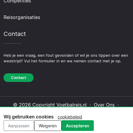
Competities
Reisorganisaties
Contact
Heb je een vraag, een fout gevonden of wil je ons tippen over een
wedstrijd? Vul het formulier in en we nemen contact met je op.
Contact
© 2026 Copyright Voetbalreis.nl ·
Over Ons
·
Contact
·
Privacybeleid
·
Cookiebeleid
·
Wij gebruiken cookies
cookiebeleid
Redactioneel beleid
Aanpassen
Weigeren
Accepteren