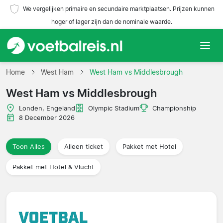
We vergelijken primaire en secundaire marktplaatsen. Prijzen kunnen
hoger of lager zijn dan de nominale waarde.
Home
Home
West Ham
West Ham vs Middlesbrough
West Ham vs Middlesbrough
Teams
Londen, Engeland
Olympic Stadium
Championship
Competities
8 December 2026
Reisorganisaties
Toon Alles
Alleen ticket
Pakket met Hotel
Pakket met Hotel & Vlucht