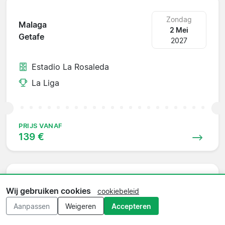
Zondag
Malaga
2 Mei
Getafe
2027
Estadio La Rosaleda
La Liga
PRIJS VANAF
139 €
Zondag
Wij gebruiken cookies
cookiebeleid
Athletic Bilbao
9 Mei
Malaga
Aanpassen
Weigeren
Accepteren
2027