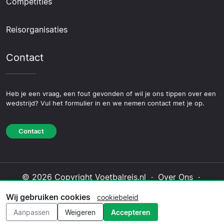
Competities
Reisorganisaties
Contact
Heb je een vraag, een fout gevonden of wil je ons tippen over een
wedstrijd? Vul het formulier in en we nemen contact met je op.
Contact
© 2026 Copyright Voetbalreis.nl ·
Over Ons
·
Contact
·
Privacybeleid
·
Cookiebeleid
·
Wij gebruiken cookies
cookiebeleid
Redactioneel beleid
Aanpassen
Weigeren
Accepteren