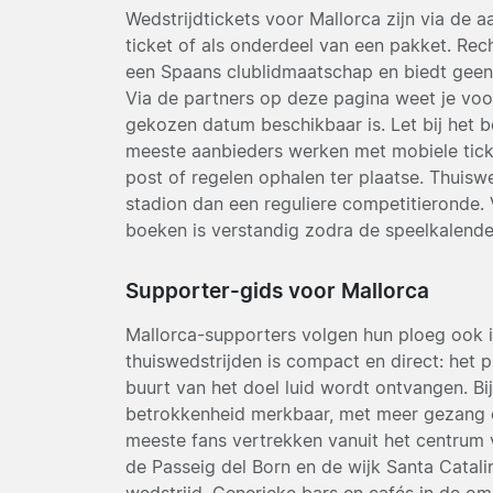
Wedstrijdtickets voor Mallorca zijn via de 
ticket of als onderdeel van een pakket. Rec
een Spaans clublidmaatschap en biedt geen 
Via de partners op deze pagina weet je voor
gekozen datum beschikbaar is. Let bij het 
meeste aanbieders werken met mobiele ticke
post of regelen ophalen ter plaatse. Thuisw
stadion dan een reguliere competitieronde. 
boeken is verstandig zodra de speelkalende
Supporter-gids voor Mallorca
Mallorca-supporters volgen hun ploeg ook in
thuiswedstrijden is compact en direct: het pu
buurt van het doel luid wordt ontvangen. Bij
betrokkenheid merkbaar, met meer gezang en
meeste fans vertrekken vanuit het centrum v
de Passeig del Born en de wijk Santa Catali
wedstrijd. Generieke bars en cafés in de o