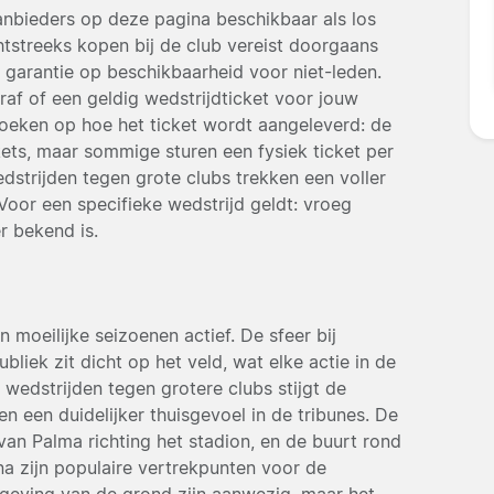
aanbieders op deze pagina beschikbaar als los
htstreeks kopen bij de club vereist doorgaans
garantie op beschikbaarheid voor niet-leden.
af of een geldig wedstrijdticket voor jouw
boeken op hoe het ticket wordt aangeleverd: de
ts, maar sommige sturen een fysiek ticket per
edstrijden tegen grote clubs trekken een voller
Voor een specifieke wedstrijd geldt: vroeg
r bekend is.
 moeilijke seizoenen actief. De sfeer bij
bliek zit dicht op het veld, wat elke actie in de
 wedstrijden tegen grotere clubs stijgt de
 een duidelijker thuisgevoel in de tribunes. De
an Palma richting het stadion, en de buurt rond
na zijn populaire vertrekpunten voor de
mgeving van de grond zijn aanwezig, maar het