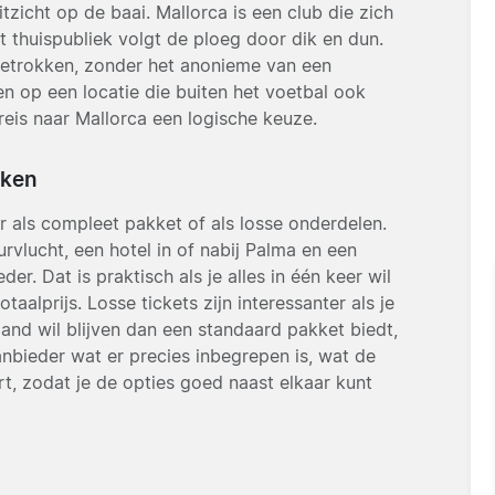
zicht op de baai. Mallorca is een club die zich
 thuispubliek volgt de ploeg door dik en dun.
n betrokken, zonder het anonieme van een
 op een locatie die buiten het voetbal ook
reis naar Mallorca een logische keuze.
jken
r als compleet pakket of als losse onderdelen.
vlucht, een hotel in of nabij Palma en een
er. Dat is praktisch als je alles in één keer wil
taalprijs. Losse tickets zijn interessanter als je
land wil blijven dan een standaard pakket biedt,
aanbieder wat er precies inbegrepen is, wat de
rt, zodat je de opties goed naast elkaar kunt