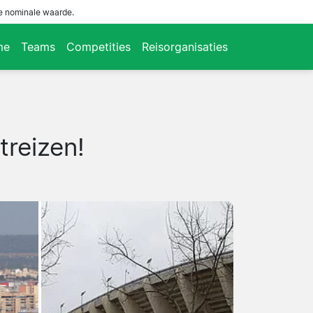
de nominale waarde.
me
Teams
Competities
Reisorganisaties
treizen!