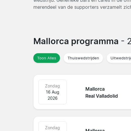
merendeel van de supporters verzamelt zich
Mallorca programma
- 
Toon Alles
Thuiswedstrijden
Uitwedstri
Zondag
Mallorca
16 Aug
Real Valladolid
2026
Zondag
Mallorca