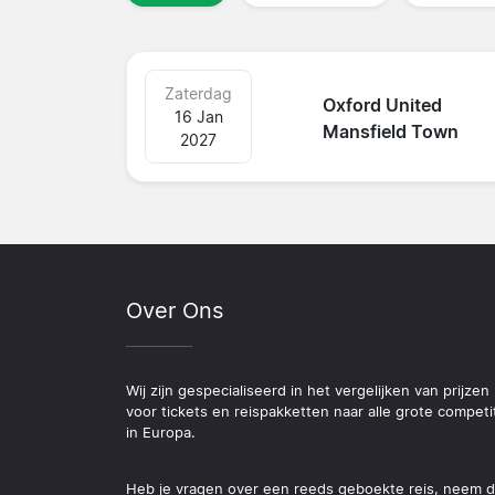
Zaterdag
Oxford United
16 Jan
Mansfield Town
2027
Over Ons
Wij zijn gespecialiseerd in het vergelijken van prijzen
voor tickets en reispakketten naar alle grote competi
in Europa.
Heb je vragen over een reeds geboekte reis, neem 