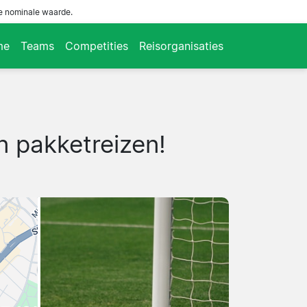
de nominale waarde.
me
Teams
Competities
Reisorganisaties
n pakketreizen!