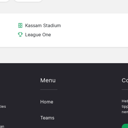
Kassam Stadium
League One
Menu
Co
Home
Heb
ties
tip
nem
Teams
dan