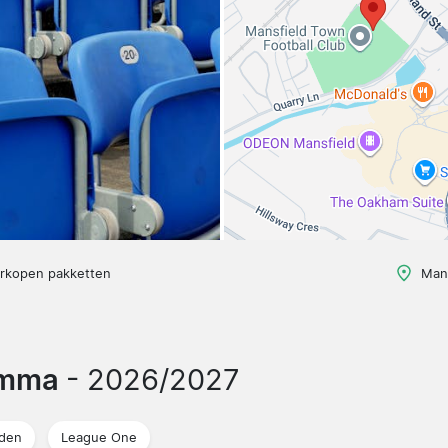
erkopen pakketten
Mans
amma
- 2026/2027
jden
League One