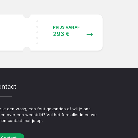
PRIJS VANAF
293 €
ntact
 je een vraag, een fout gevonden of wil je ons
pen over een wedstrijd? Vul het formulier in en we
en contact met je op.
Contact