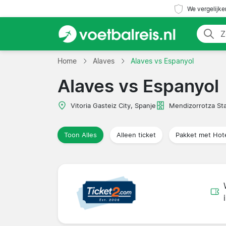
We vergelijke
Home
Alaves
Alaves vs Espanyol
Alaves vs Espanyol
Vitoria Gasteiz City, Spanje
Mendizorrotza St
Toon Alles
Alleen ticket
Pakket met Hot