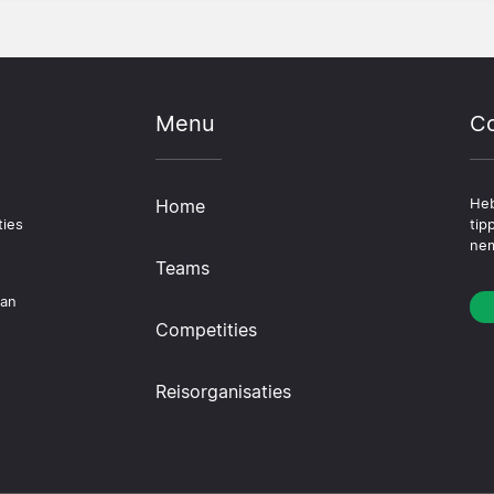
Menu
Co
Home
Heb
ties
tip
nem
Teams
dan
Competities
Reisorganisaties