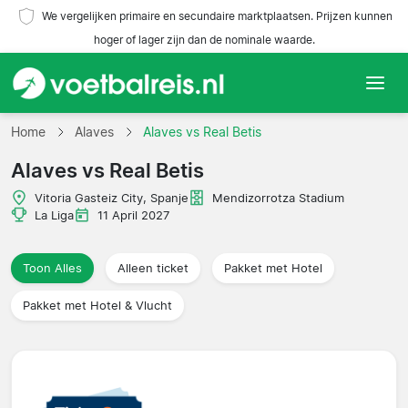
We vergelijken primaire en secundaire marktplaatsen. Prijzen kunnen
hoger of lager zijn dan de nominale waarde.
Home
Home
Alaves
Alaves vs Real Betis
Alaves vs Real Betis
Teams
Vitoria Gasteiz City, Spanje
Mendizorrotza Stadium
Competities
La Liga
11 April 2027
Reisorganisaties
Toon Alles
Alleen ticket
Pakket met Hotel
Pakket met Hotel & Vlucht