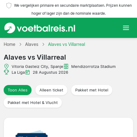
We vergelijken primaire en secundaire marktplaatsen. Prijzen kunnen
hoger of lager zijn dan de nominale waarde.
Home
Home
Alaves
Alaves vs Villarreal
Alaves vs Villarreal
Teams
Vitoria Gasteiz City, Spanje
Mendizorrotza Stadium
Competities
La Liga
28 Augustus 2026
Reisorganisaties
Toon Alles
Alleen ticket
Pakket met Hotel
Pakket met Hotel & Vlucht