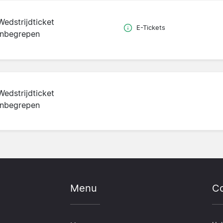
Wedstrijdticket
E-Tickets
inbegrepen
Wedstrijdticket
inbegrepen
Menu
Co