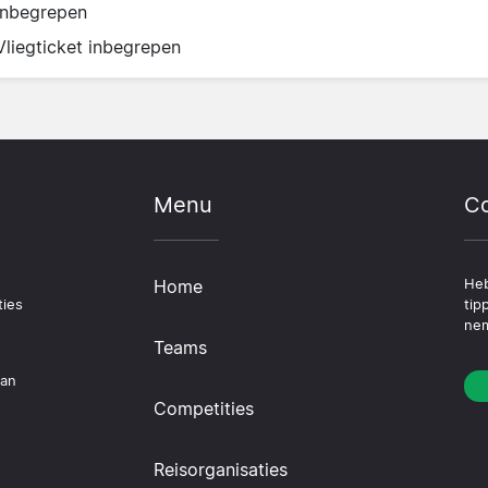
inbegrepen
Vliegticket inbegrepen
Menu
Co
Home
Heb
ties
tip
nem
Teams
dan
Competities
Reisorganisaties