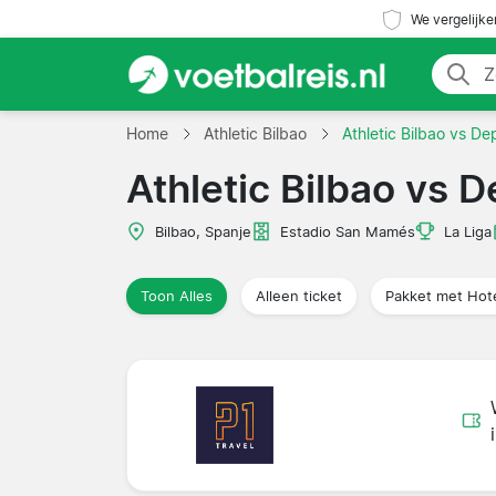
We vergelijke
Home
Athletic Bilbao
Athletic Bilbao vs De
Athletic Bilbao vs 
Bilbao, Spanje
Estadio San Mamés
La Liga
Toon Alles
Alleen ticket
Pakket met Hot