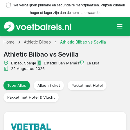
We vergelijken primaire en secundaire marktplaatsen. Prijzen kunnen
hoger of lager zijn dan de nominale waarde.
Home
Home
Athletic Bilbao
Athletic Bilbao vs Sevilla
Athletic Bilbao vs Sevilla
Teams
Bilbao, Spanje
Estadio San Mamés
La Liga
Competities
22 Augustus 2026
Reisorganisaties
Toon Alles
Alleen ticket
Pakket met Hotel
Pakket met Hotel & Vlucht