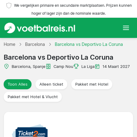
We vergelijken primaire en secundaire marktplaatsen. Prijzen kunnen
hoger of lager zijn dan de nominale waarde.
Home
Home
Barcelona
Barcelona vs Deportivo La Coruna
Barcelona vs Deportivo La Coruna
Teams
Barcelona, Spanje
Camp Nou
La Liga
14 Maart 2027
Competities
Toon Alles
Alleen ticket
Pakket met Hotel
Reisorganisaties
Pakket met Hotel & Vlucht