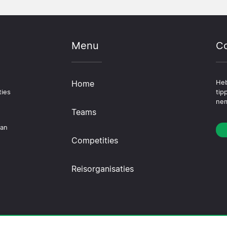
Menu
Co
Home
Heb
ties
tip
nem
Teams
dan
Competities
Reisorganisaties