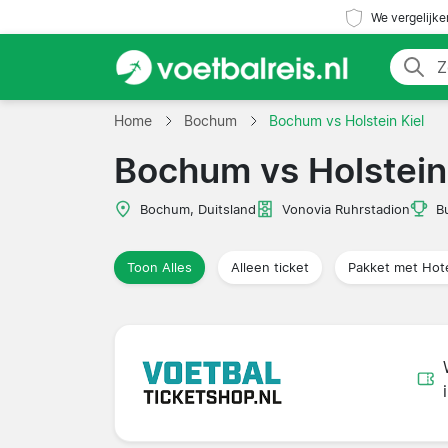
We vergelijke
Home
Bochum
Bochum vs Holstein Kiel
Bochum vs Holstein
Bochum, Duitsland
Vonovia Ruhrstadion
B
Toon Alles
Alleen ticket
Pakket met Hot