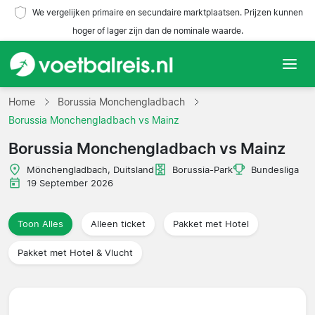
We vergelijken primaire en secundaire marktplaatsen. Prijzen kunnen
hoger of lager zijn dan de nominale waarde.
Home
Home
Borussia Monchengladbach
Borussia Monchengladbach vs Mainz
Teams
Borussia Monchengladbach vs Mainz
Competities
Mönchengladbach, Duitsland
Borussia-Park
Bundesliga
19 September 2026
Reisorganisaties
Toon Alles
Alleen ticket
Pakket met Hotel
Pakket met Hotel & Vlucht