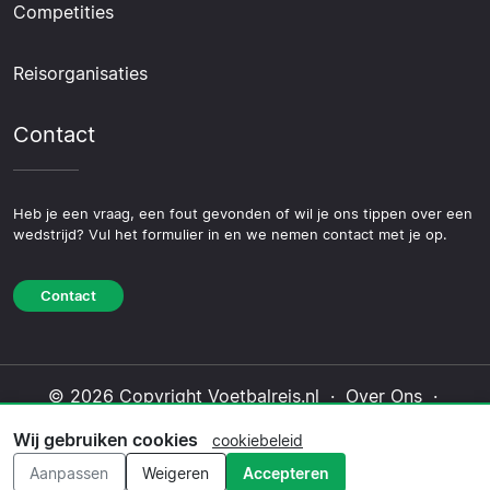
Competities
Reisorganisaties
Contact
Heb je een vraag, een fout gevonden of wil je ons tippen over een
wedstrijd? Vul het formulier in en we nemen contact met je op.
Contact
© 2026 Copyright Voetbalreis.nl ·
Over Ons
·
Contact
·
Privacybeleid
·
Cookiebeleid
·
Wij gebruiken cookies
cookiebeleid
Redactioneel beleid
Aanpassen
Weigeren
Accepteren