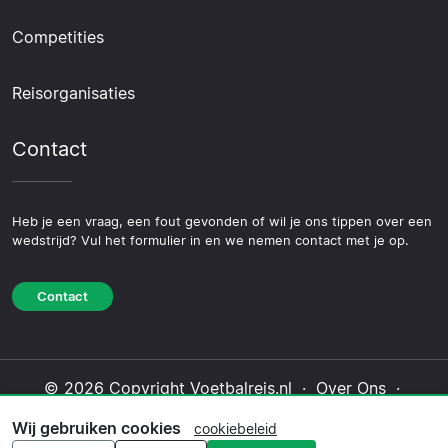
Competities
Reisorganisaties
Contact
Heb je een vraag, een fout gevonden of wil je ons tippen over een
wedstrijd? Vul het formulier in en we nemen contact met je op.
Contact
© 2026 Copyright Voetbalreis.nl ·
Over Ons
·
Contact
·
Privacybeleid
·
Cookiebeleid
·
Wij gebruiken cookies
cookiebeleid
Redactioneel beleid