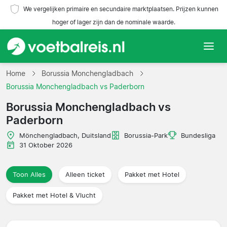
We vergelijken primaire en secundaire marktplaatsen. Prijzen kunnen
hoger of lager zijn dan de nominale waarde.
Home
Home
Borussia Monchengladbach
Borussia Monchengladbach vs Paderborn
Teams
Borussia Monchengladbach vs
Paderborn
Competities
Mönchengladbach, Duitsland
Borussia-Park
Bundesliga
Reisorganisaties
31 Oktober 2026
Toon Alles
Alleen ticket
Pakket met Hotel
Pakket met Hotel & Vlucht