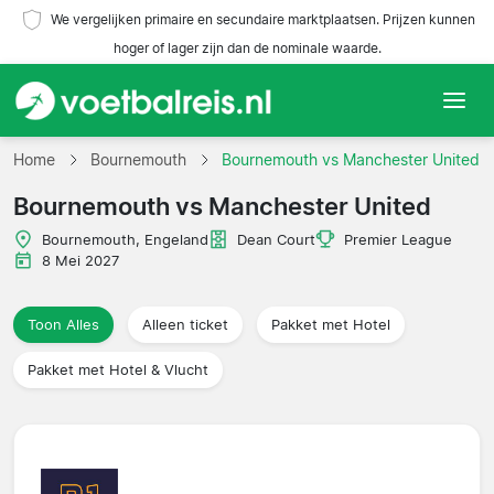
We vergelijken primaire en secundaire marktplaatsen. Prijzen kunnen
hoger of lager zijn dan de nominale waarde.
Home
Home
Bournemouth
Bournemouth vs Manchester United
Bournemouth vs Manchester United
Teams
Bournemouth, Engeland
Dean Court
Premier League
Competities
8 Mei 2027
Reisorganisaties
Toon Alles
Alleen ticket
Pakket met Hotel
Pakket met Hotel & Vlucht