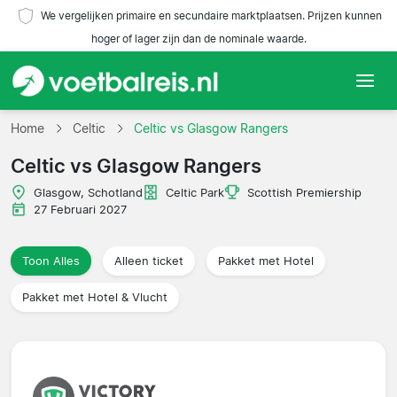
We vergelijken primaire en secundaire marktplaatsen. Prijzen kunnen
hoger of lager zijn dan de nominale waarde.
Home
Home
Celtic
Celtic vs Glasgow Rangers
Celtic vs Glasgow Rangers
Teams
Glasgow, Schotland
Celtic Park
Scottish Premiership
Competities
27 Februari 2027
Reisorganisaties
Toon Alles
Alleen ticket
Pakket met Hotel
Pakket met Hotel & Vlucht