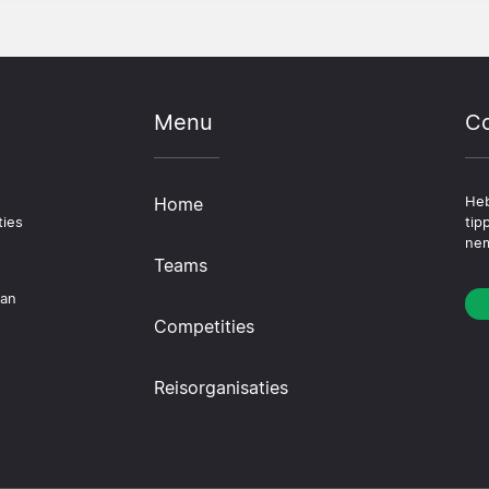
Menu
Co
Home
Heb
ties
tip
nem
Teams
dan
Competities
Reisorganisaties