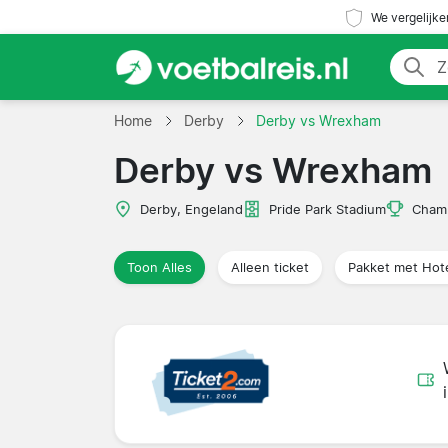
We vergelijke
Home
Derby
Derby vs Wrexham
Derby vs Wrexham
Derby, Engeland
Pride Park Stadium
Cham
Toon Alles
Alleen ticket
Pakket met Hot