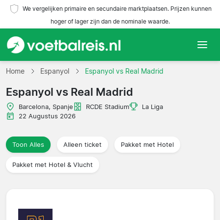
We vergelijken primaire en secundaire marktplaatsen. Prijzen kunnen
hoger of lager zijn dan de nominale waarde.
Home
Home
Espanyol
Espanyol vs Real Madrid
Espanyol vs Real Madrid
Teams
Barcelona, Spanje
RCDE Stadium
La Liga
Competities
22 Augustus 2026
Reisorganisaties
Toon Alles
Alleen ticket
Pakket met Hotel
Pakket met Hotel & Vlucht