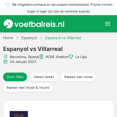
We vergelijken primaire en secundaire marktplaatsen. Prijzen kunnen
hoger of lager zijn dan de nominale waarde.
Home
Home
Espanyol
Espanyol vs Villarreal
Espanyol vs Villarreal
Teams
Barcelona, Spanje
RCDE Stadium
La Liga
Competities
24 Januari 2027
Reisorganisaties
Toon Alles
Alleen ticket
Pakket met Hotel
Pakket met Hotel & Vlucht