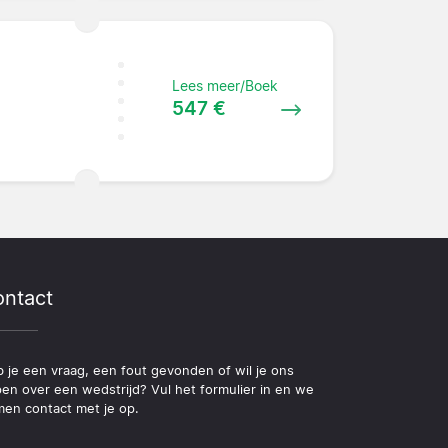
Lees meer/Boek
547 €
ntact
 je een vraag, een fout gevonden of wil je ons
pen over een wedstrijd? Vul het formulier in en we
en contact met je op.