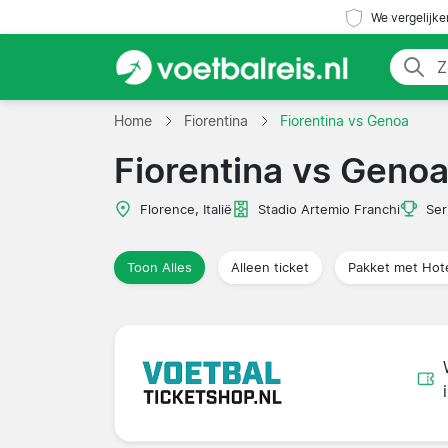
We vergelijke
Home
Fiorentina
Fiorentina vs Genoa
Fiorentina vs Geno
Florence, Italië
Stadio Artemio Franchi
Ser
Toon Alles
Alleen ticket
Pakket met Hot