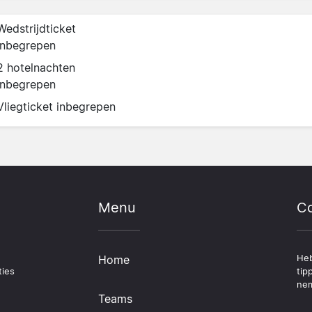
Wedstrijdticket
inbegrepen
2 hotelnachten
inbegrepen
Vliegticket inbegrepen
Menu
Co
Home
Heb
ties
tip
nem
Teams