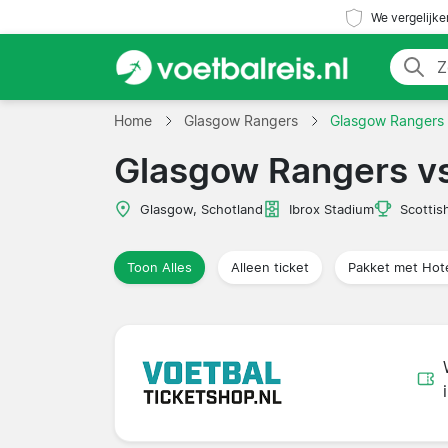
We vergelijke
Home
Glasgow Rangers
Glasgow Rangers
Glasgow Rangers v
Glasgow, Schotland
Ibrox Stadium
Scottis
Toon Alles
Alleen ticket
Pakket met Hot