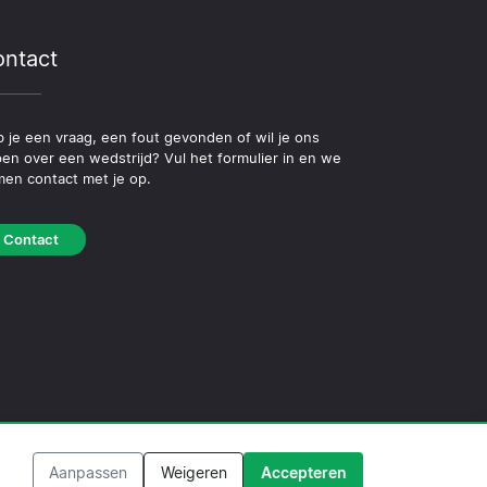
ntact
 je een vraag, een fout gevonden of wil je ons
pen over een wedstrijd? Vul het formulier in en we
en contact met je op.
Contact
leid
·
Redactioneel beleid
Aanpassen
Weigeren
Accepteren