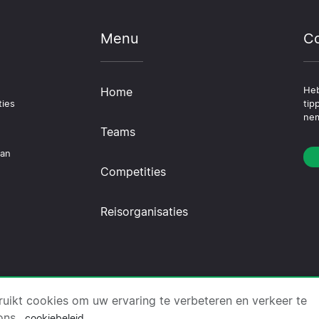
Menu
Co
Home
Heb
ties
tip
nem
Teams
dan
Competities
Reisorganisaties
reis.nl ·
Over Ons
·
Contact
·
Privacybeleid
·
Cookiebe
uikt cookies om uw ervaring te verbeteren en verkeer te
ons
cookiebeleid