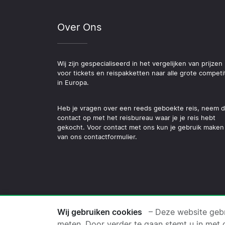
Over Ons
Wij zijn gespecialiseerd in het vergelijken van prijzen
voor tickets en reispakketten naar alle grote competi
in Europa.
Heb je vragen over een reeds geboekte reis, neem 
contact op met het reisbureau waar je je reis hebt
gekocht. Voor contact met ons kun je gebruik maken
van ons contactformulier.
© 2026 Copyright Voetbal
Wij gebruiken cookies
– Deze website gebr
meten. Door verder te gaan stemt u in met 