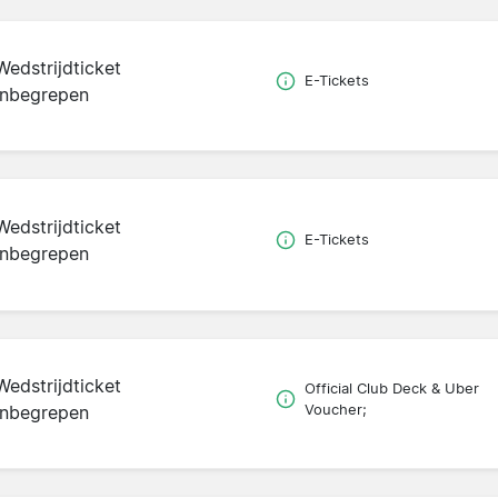
Wedstrijdticket
E-Tickets
inbegrepen
Wedstrijdticket
E-Tickets
inbegrepen
Wedstrijdticket
Official Club Deck & Uber
inbegrepen
Voucher;