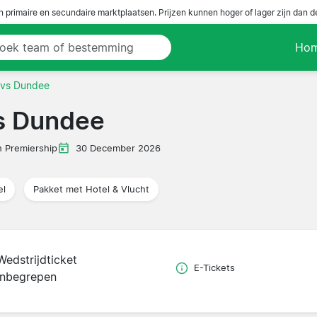
n primaire en secundaire marktplaatsen. Prijzen kunnen hoger of lager zijn dan 
Ho
 vs Dundee
s Dundee
h Premiership
30 December 2026
el
Pakket met Hotel & Vlucht
Wedstrijdticket
E-Tickets
inbegrepen