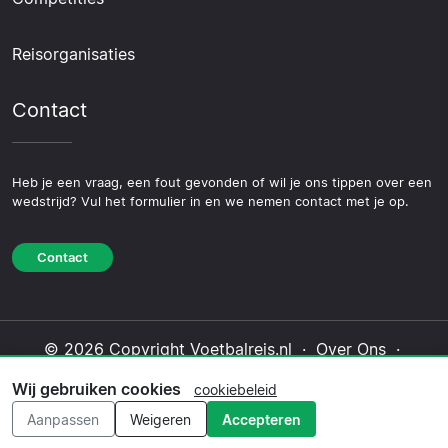
Reisorganisaties
Contact
Heb je een vraag, een fout gevonden of wil je ons tippen over een
wedstrijd? Vul het formulier in en we nemen contact met je op.
Contact
© 2026 Copyright Voetbalreis.nl ·
Over Ons
·
Contact
·
Privacybeleid
·
Cookiebeleid
·
Wij gebruiken cookies
cookiebeleid
Redactioneel beleid
Aanpassen
Weigeren
Accepteren