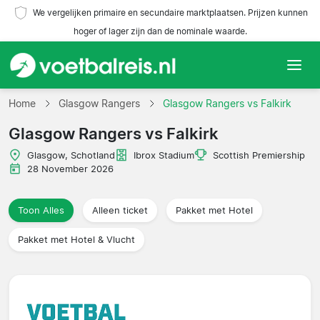
We vergelijken primaire en secundaire marktplaatsen. Prijzen kunnen
hoger of lager zijn dan de nominale waarde.
Home
Home
Glasgow Rangers
Glasgow Rangers vs Falkirk
Glasgow Rangers vs Falkirk
Teams
Glasgow, Schotland
Ibrox Stadium
Scottish Premiership
Competities
28 November 2026
Reisorganisaties
Toon Alles
Alleen ticket
Pakket met Hotel
Pakket met Hotel & Vlucht