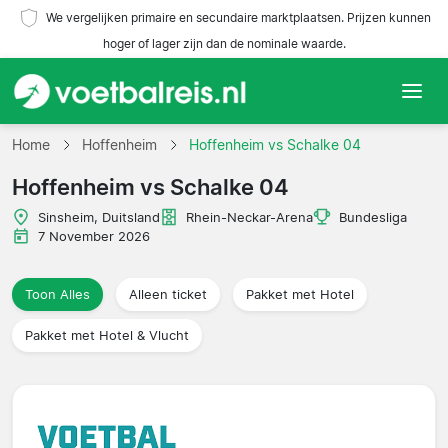
We vergelijken primaire en secundaire marktplaatsen. Prijzen kunnen
hoger of lager zijn dan de nominale waarde.
Home
Home
Hoffenheim
Hoffenheim vs Schalke 04
Hoffenheim vs Schalke 04
Teams
Sinsheim, Duitsland
Rhein-Neckar-Arena
Bundesliga
Competities
7 November 2026
Reisorganisaties
Toon Alles
Alleen ticket
Pakket met Hotel
Pakket met Hotel & Vlucht